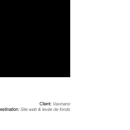
Client:
Vaxinano
estination
:
Site web & levée de fonds