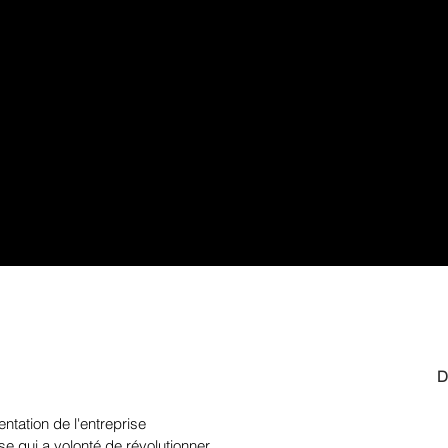
D
ntation de l'entreprise
se qui a volonté de révolutionner